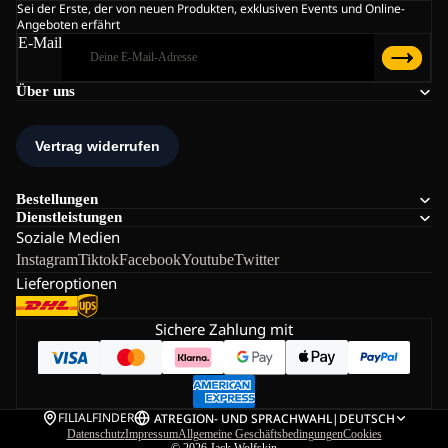
Sei der Erste, der von neuen Produkten, exklusiven Events und Online-
Angeboten erfährt
E-Mail
Über uns
Bestellungen
Dienstleistungen
Soziale Medien
Instagram
Tiktok
Facebook
Youtube
Twitter
Lieferoptionen
Sichere Zahlung mit
FILIALFINDER
AT
REGION- UND SPRACHWAHL
|
DEUTSCH
Datenschutz
Impressum
Allgemeine Geschäftsbedingungen
Cookies
© 2026
Jack Wolfskin