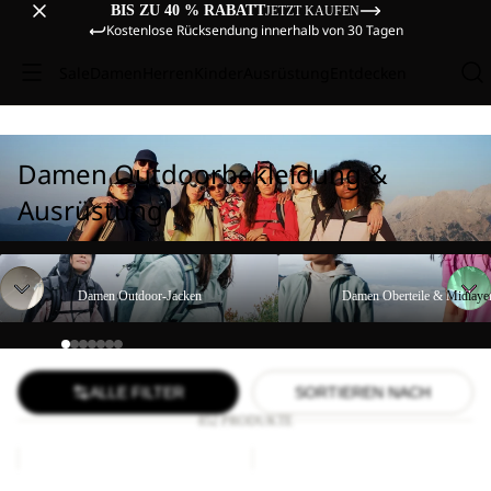
BIS ZU 40 % RABATT
JETZT KAUFEN
Kostenlose Rücksendung innerhalb von 30 Tagen
Sale
Damen
Herren
Kinder
Ausrüstung
Entdecken
Damen Outdoorbekleidung &
Ausrüstung
Damen Outdoor-Jacken
Damen Oberteile & Midlayer
Damen Outdoor-Jacken
Damen Oberteile & Midlaye
ALLE FILTER
SORTIEREN NACH
852 PRODUKTE
BIKE
COMPRESSION
HIGHVIS
CUBE