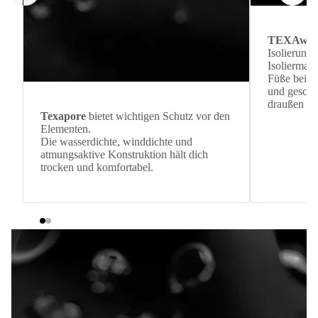
TEXAwa
Isolierung
Isoliermate
Füße bei k
und geschüt
draußen bl
Texapore
bietet wichtigen Schutz vor den
Elementen.
Die wasserdichte, winddichte und
atmungsaktive Konstruktion hält dich
trocken und komfortabel.