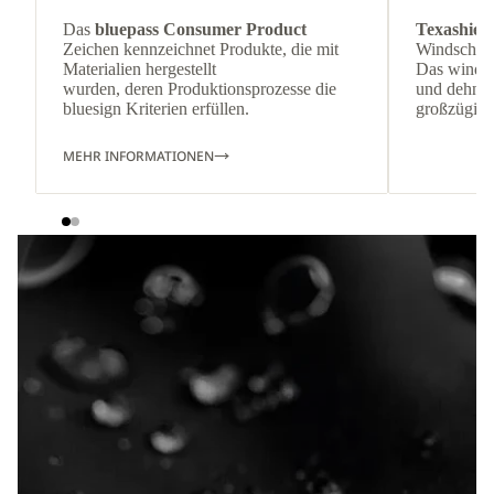
Das
bluepass Consumer Product
Texashiel
Zeichen kennzeichnet Produkte, die mit
Windschutz
Materialien hergestellt
Das winda
wurden, deren Produktionsprozesse die
und dehnbar
bluesign Kriterien erfüllen.
großzügige
MEHR INFORMATIONEN