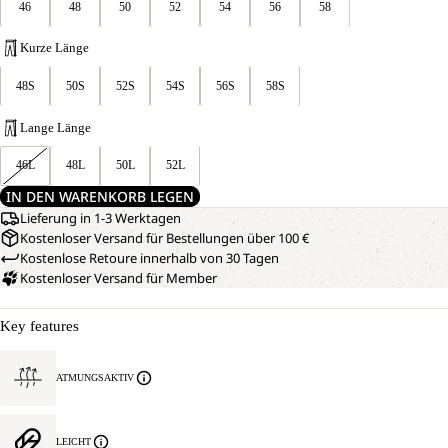
46
48
50
52
54
56
58
Kurze Länge
48S
50S
52S
54S
56S
58S
Lange Länge
46L
48L
50L
52L
IN DEN WARENKORB LEGEN
Lieferung in 1-3 Werktagen
Kostenloser Versand für Bestellungen über 100 €
Kostenlose Retoure innerhalb von 30 Tagen
Kostenloser Versand für Member
Key features
ATMUNGSAKTIV
LEICHT