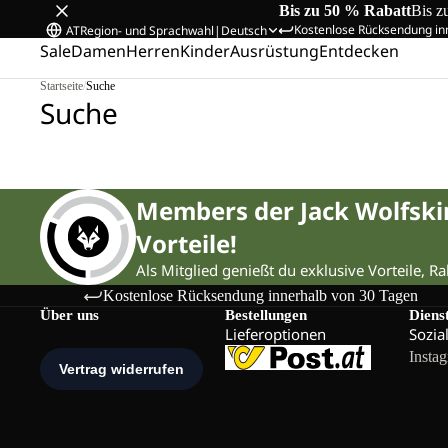
Bis zu 50 % Rabatt
Bis z
Kostenlose Rücksendung in
AT
Region- und Sprachwahl
|
Deutsch
Sale
Damen
Herren
Kinder
Ausrüstung
Entdecken
Startseite
/
Suche
Suche
Members der Jack Wolfsk
Vorteile!
Als Mitglied genießt du exklusive Vorteile, R
Kostenlose Rücksendung innerhalb von 30 Tagen
Über uns
Bestellungen
Diens
Lieferoptionen
Sozia
Insta