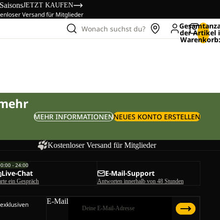
 Saisons
JETZT KAUFEN
enloser Versand für Mitglieder
Gesamtanza
Wonach suchst du?
der Artikel
Warenkorb:
 mehr
MEHR INFORMATIONEN
NEUES KONTO ERSTELLEN
Kostenloser Versand für Mitglieder
00:00 - 24:00
Live-Chat
E-Mail-Support
arte ein Gespräch
Antworten innerhalb von 48 Stunden
E-Mail
 exklusiven