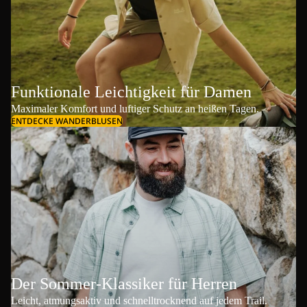
Funktionale Leichtigkeit für Damen
Maximaler Komfort und luftiger Schutz an heißen Tagen.
ENTDECKE WANDERBLUSEN
Der Sommer-Klassiker für Herren
Leicht, atmungsaktiv und schnelltrocknend auf jedem Trail.