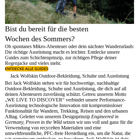
Bist du bereit für die besten
Wochen des Sommers?
Ob spontanes Mikro-Abenteuer oder dein nächster Wanderurlaub:
Die richtige Ausrüstung macht es leichter. Entdecke unsere
Guides zum
Schichtenprinzip
, zur richtigen
Pflege deiner
Regenjacke
und vieles mehr.
ENTDECKE ALLE GUIDES
Jack Wolfskin Outdoor-Bekleidung, Schuhe und Ausrüstung
Bei Jack Wolfskin stehen wir für hochwertige, nachhaltige
Outdoor-Bekleidung, Schuhe und Ausrüstung, die dich auf all
deinen Abenteuern zuverlässig schützt. Getreu unserem Motto
„WE LIVE TO DISCOVER“ verbindet unsere Performance-
Ausrüstung technologische Innovation mit kompromissloser
Funktionalität für Wandern, Trekking, Reisen und den urbanen
Alltag. Geleitet von unserem Designprinzip
Engineered in
Germany, Proven in the Wild
setzen wir uns voll und ganz für die
Verwendung von recycelten Materialien und eine
umweltfreundliche, PFC-freie Herstellung ein, um die Natur, die
wir gemeinsam entdecken, zu bewahren. Jack Wolfskin ist dein