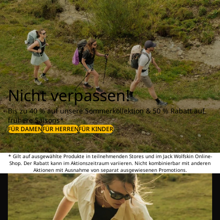
Nicht verpassen!
Bis zu 40 % auf unsere Sommerkollektion & 50 % Rabatt auf
frühere Saisons*
FÜR DAMEN
FÜR HERREN
FÜR KINDER
* Gilt auf ausgewählte Produkte in teilnehmenden Stores und im Jack Wolfskin Online-
Shop. Der Rabatt kann im Aktionszeitraum variieren. Nicht kombinierbar mit anderen
Aktionen mit Ausnahme von separat ausgewiesenen Promotions.