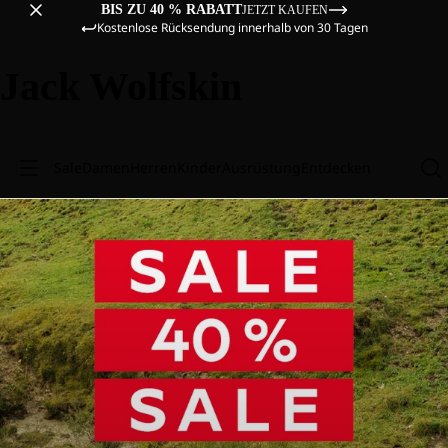
BIS ZU 40 % RABATT
JETZT KAUFEN
Kostenlose Rücksendung innerhalb von 30 Tagen
Jack Wolfskin
Sale
Damen
Herren
Kinder
Ausrüstung
Entdecken