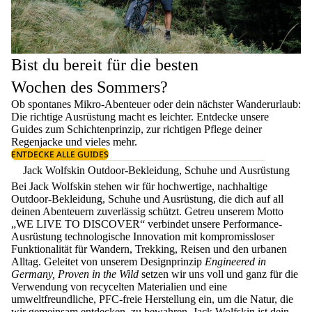
Bist du bereit für die besten
Wochen des Sommers?
Ob spontanes Mikro-Abenteuer oder dein nächster Wanderurlaub:
Die richtige Ausrüstung macht es leichter. Entdecke unsere
Guides zum
Schichtenprinzip
, zur richtigen
Pflege deiner
Regenjacke
und vieles mehr.
ENTDECKE ALLE GUIDES
Jack Wolfskin Outdoor-Bekleidung, Schuhe und Ausrüstung
Bei Jack Wolfskin stehen wir für hochwertige, nachhaltige
Outdoor-Bekleidung, Schuhe und Ausrüstung, die dich auf all
deinen Abenteuern zuverlässig schützt. Getreu unserem Motto
„WE LIVE TO DISCOVER“ verbindet unsere Performance-
Ausrüstung technologische Innovation mit kompromissloser
Funktionalität für Wandern, Trekking, Reisen und den urbanen
Alltag. Geleitet von unserem Designprinzip
Engineered in
Germany, Proven in the Wild
setzen wir uns voll und ganz für die
Verwendung von recycelten Materialien und eine
umweltfreundliche, PFC-freie Herstellung ein, um die Natur, die
wir gemeinsam entdecken, zu bewahren. Jack Wolfskin ist dein