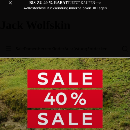
BIS ZU 40 % RABATT
JETZT KAUFEN
Kostenlose Rücksendung innerhalb von 30 Tagen
Jack Wolfskin
Sale
Damen
Herren
Kinder
Ausrüstung
Entdecken