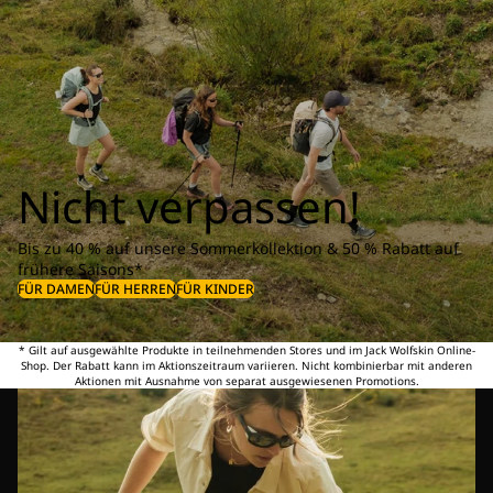
Nicht verpassen!
Bis zu 40 % auf unsere Sommerkollektion & 50 % Rabatt auf
frühere Saisons*
FÜR DAMEN
FÜR HERREN
FÜR KINDER
* Gilt auf ausgewählte Produkte in teilnehmenden Stores und im Jack Wolfskin Online-
Shop. Der Rabatt kann im Aktionszeitraum variieren. Nicht kombinierbar mit anderen
Aktionen mit Ausnahme von separat ausgewiesenen Promotions.