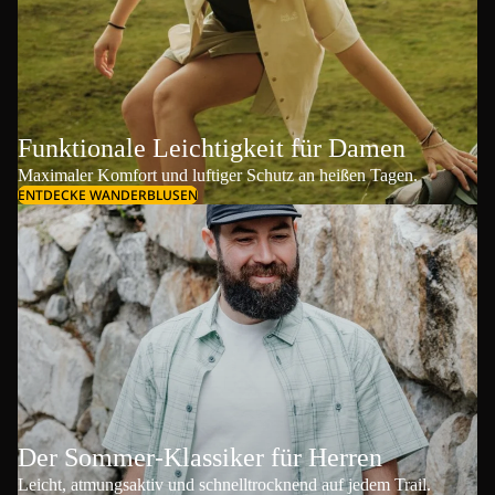
Funktionale Leichtigkeit für Damen
Maximaler Komfort und luftiger Schutz an heißen Tagen.
ENTDECKE WANDERBLUSEN
Der Sommer-Klassiker für Herren
Leicht, atmungsaktiv und schnelltrocknend auf jedem Trail.