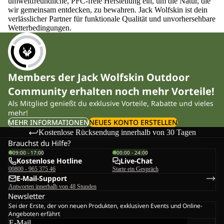
umweltfreundliche, PFC-freie Herstellung ein, um die Natur, die
wir gemeinsam entdecken, zu bewahren. Jack Wolfskin ist dein
verlässlicher Partner für funktionale Qualität und unvorhersehbare
Wetterbedingungen.
Members der Jack Wolfskin Outdoor
Community erhalten noch mehr Vorteile!
Als Mitglied genießt du exklusive Vorteile, Rabatte und vieles
mehr!
MEHR INFORMATIONEN
NEUES KONTO ERSTELLEN
Kostenlose Rücksendung innerhalb von 30 Tagen
Brauchst du Hilfe?
09:00 - 17:00
00:00 - 24:00
Kostenlose Hotline
Live-Chat
00800 - 965 375 46
Starte ein Gespräch
E-Mail-Support
Antworten innerhalb von 48 Stunden
Newsletter
Sei der Erste, der von neuen Produkten, exklusiven Events und Online-
Angeboten erfährt
E-Mail