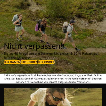
Nicht verpassen!
Bis zu 40 % auf unsere Sommerkollektion & 50 % Rabatt auf
frühere Saisons*
FÜR DAMEN
FÜR HERREN
FÜR KINDER
* Gilt auf ausgewählte Produkte in teilnehmenden Stores und im Jack Wolfskin Online-
Shop. Der Rabatt kann im Aktionszeitraum variieren. Nicht kombinierbar mit anderen
Aktionen mit Ausnahme von separat ausgewiesenen Promotions.