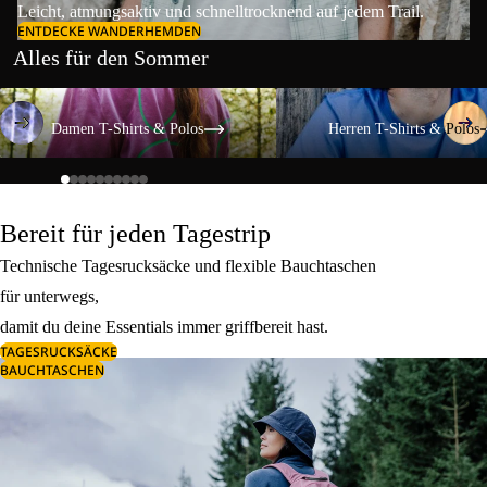
Leicht, atmungsaktiv und schnelltrocknend auf jedem Trail.
ENTDECKE WANDERHEMDEN
Alles für den Sommer
Damen T-Shirts & Polos
Herren T-Shirts & Polos
Damen T-Shirts & Polos
Herren T-Shirts & Polos
Bereit für jeden Tagestrip
Technische Tagesrucksäcke und flexible Bauchtaschen
für unterwegs,
damit du deine Essentials immer griffbereit hast.
TAGESRUCKSÄCKE
BAUCHTASCHEN