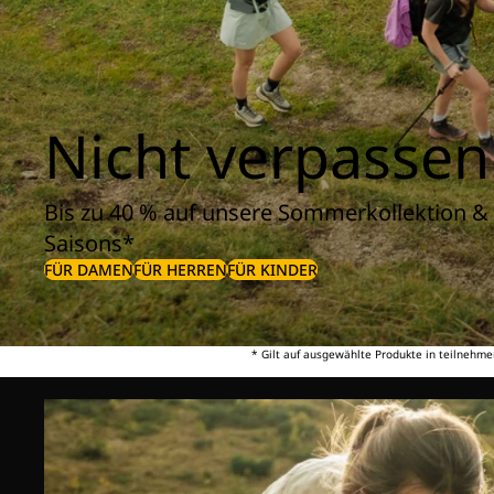
Nicht verpassen
Bis zu 40 % auf unsere Sommerkollektion & 
Saisons*
FÜR DAMEN
FÜR HERREN
FÜR KINDER
* Gilt auf ausgewählte Produkte in teilnehme