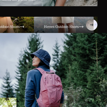
Shorts
Herren Outdoor-Shorts
Damen T
tdoor-Shorts
Herren Outdoor-Shorts
Da