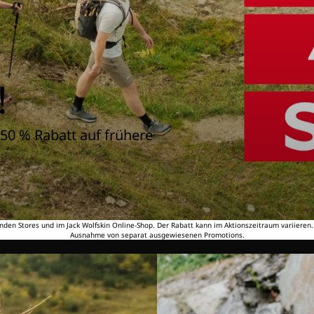
!
50 % Rabatt auf frühere
nden Stores und im Jack Wolfskin Online-Shop. Der Rabatt kann im Aktionszeitraum variieren
Ausnahme von separat ausgewiesenen Promotions.