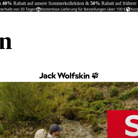
u
40%
Rabatt auf unsere Sommerkollektion &
50%
Rabatt auf frühere
nerhalb von 30 Tagen
Kostenlose Lieferung für Bestellungen über 100 €
Kost
in