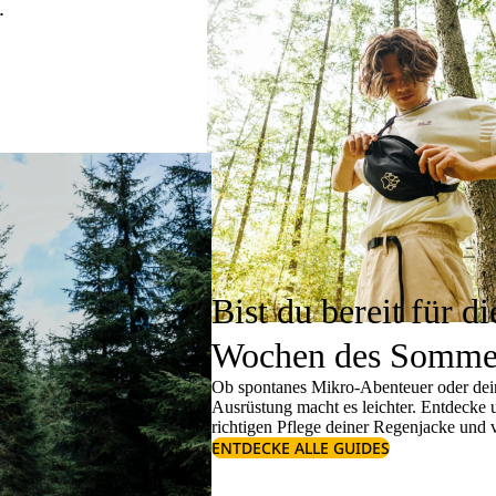
.
Bist du bereit für di
Wochen des Somme
Ob spontanes Mikro-Abenteuer oder dein
Ausrüstung macht es leichter. Entdecke
richtigen
Pflege deiner Regenjacke
und v
ENTDECKE ALLE GUIDES