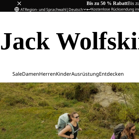
Bis zu 50 % Rabatt
Bis z
Kostenlose Rücksendung in
AT
Region- und Sprachwahl
|
Deutsch
Jack Wolfsk
Sale
Damen
Herren
Kinder
Ausrüstung
Entdecken