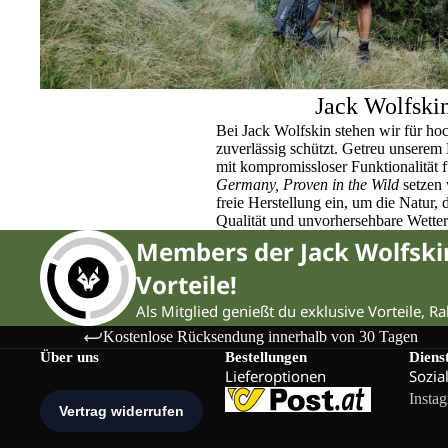
Jack Wolfski
Bei Jack Wolfskin stehen wir für ho
zuverlässig schützt. Getreu unser
mit kompromissloser Funktionalität 
Germany, Proven in the Wild
setzen 
freie Herstellung ein, um die Natur,
Qualität und unvorhersehbare Wette
Members der Jack Wolfsk
Vorteile!
Als Mitglied genießt du exklusive Vorteile, R
Kostenlose Rücksendung innerhalb von 30 Tagen
Über uns
Bestellungen
Diens
Lieferoptionen
Sozia
Insta