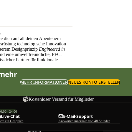
g
e dich auf all deinen Abenteuern
üstung technologische Innovation
nserem Designprinzip
Engineered in
und eine umweltfreundliche, PFC-
sslicher Partner für funktionale
 mehr
MEHR INFORMATIONEN
NEUES KONTO ERSTELLEN
Kostenloser Versand für Mitglieder
00:00 - 24:00
Live-Chat
E-Mail-Support
arte ein Gespräch
Antworten innerhalb von 48 Stunden