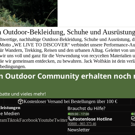
n Outdoor-Bekleidung, Schuhe und Ausrüstun
chwertige, nachhaltige Outdoor-Bekleidung, Schuhe und Ausrüstung, di
em Motto „WE LIVE TO DISCOVER“ verbindet unsere Performance-Ausr
für Wandern, Trekking, Reisen und den urbanen Alltag. Geleitet von u
wir uns voll und ganz für die Verwendung von recycelten Materialien 
 die wir gemeinsam entdecken, zu bewahren. Jack Wolfskin ist dein verlä
rbedingungen.
in Outdoor Community erhalten noch
abatte und vieles mehr!
Kostenloser Versand bei Bestellungen über 100 €
tleistungen
Brauchst du Hilfe?
le Medien
09:00 - 17:00
Kostenlose Hotline
gram
Tiktok
Facebook
Youtube
Twitter
00800 - 965 375 46
St
Newsletter