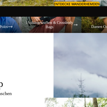
ENTDECKE WANDERHEMDEN
Umhängetaschen & Crossbody Bags
Damen Outdoor-
Umhängetaschen & Crossbody
Polos
Damen Ou
Bags
p
aschen