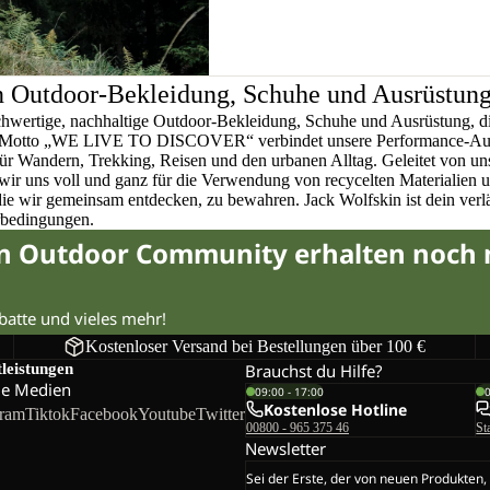
n Outdoor-Bekleidung, Schuhe und Ausrüstun
chwertige, nachhaltige Outdoor-Bekleidung, Schuhe und Ausrüstung, di
em Motto „WE LIVE TO DISCOVER“ verbindet unsere Performance-Ausr
für Wandern, Trekking, Reisen und den urbanen Alltag. Geleitet von u
wir uns voll und ganz für die Verwendung von recycelten Materialien 
 die wir gemeinsam entdecken, zu bewahren. Jack Wolfskin ist dein verlä
rbedingungen.
in Outdoor Community erhalten noch
abatte und vieles mehr!
Kostenloser Versand bei Bestellungen über 100 €
tleistungen
Brauchst du Hilfe?
le Medien
09:00 - 17:00
Kostenlose Hotline
gram
Tiktok
Facebook
Youtube
Twitter
00800 - 965 375 46
St
Newsletter
Sei der Erste, der von neuen Produkten,