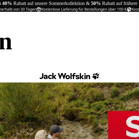
u
40%
Rabatt auf unsere Sommerkollektion &
50%
Rabatt auf frühere
nerhalb von 30 Tagen
Kostenlose Lieferung für Bestellungen über 100 €
Kost
in