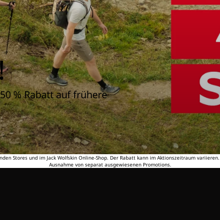
!
50 % Rabatt auf frühere
nden Stores und im Jack Wolfskin Online-Shop. Der Rabatt kann im Aktionszeitraum variieren
Ausnahme von separat ausgewiesenen Promotions.