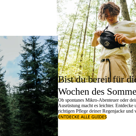
Bist du bereit für di
Wochen des Somme
Ob spontanes Mikro-Abenteuer oder dein
Ausrüstung macht es leichter. Entdecke
richtigen
Pflege deiner Regenjacke
und v
ENTDECKE ALLE GUIDES