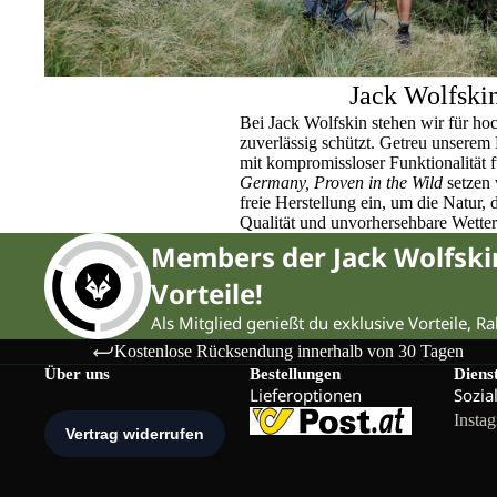
Jack Wolfski
Bei Jack Wolfskin stehen wir für ho
zuverlässig schützt. Getreu unser
mit kompromissloser Funktionalität 
Germany, Proven in the Wild
setzen 
freie Herstellung ein, um die Natur,
Qualität und unvorhersehbare Wette
Members der Jack Wolfsk
Vorteile!
Als Mitglied genießt du exklusive Vorteile, R
Kostenlose Rücksendung innerhalb von 30 Tagen
Über uns
Bestellungen
Diens
Lieferoptionen
Sozia
Insta