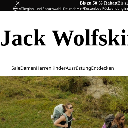
Bis zu 50 % Rabatt
Bis z
Kostenlose Rücksendung in
AT
Region- und Sprachwahl
|
Deutsch
Jack Wolfsk
Sale
Damen
Herren
Kinder
Ausrüstung
Entdecken