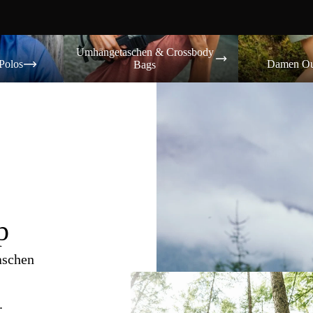
Umhängetaschen & Crossbody Bags
Damen Outdoor-
Umhängetaschen & Crossbody
Polos
Damen Ou
Bags
p
aschen
.