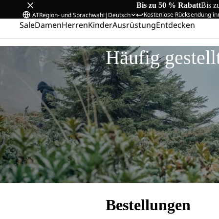
Bis zu 50 % Rabatt
Bis z
Kostenlose Rücksendung in
AT
Region- und Sprachwahl
|
Deutsch
Sale
Damen
Herren
Kinder
Ausrüstung
Entdecken
Startseite
/
Häufig gestellte Fragen
Häufig gestell
Bestellungen