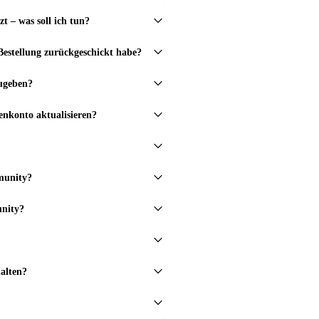
zt – was soll ich tun?
estellung zurückgeschickt habe?
ugeben?
nkonto aktualisieren?
munity?
unity?
alten?