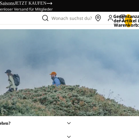
 Saisons
JETZT KAUFEN
enloser Versand für Mitglieder
Gesamtanza
Wonach suchst du?
der Artikel
Warenkorb:
sehen?