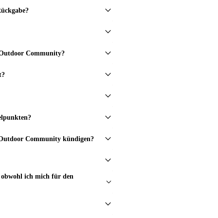
 Rückgabe?
in Outdoor Community?
t?
elpunkten?
in Outdoor Community kündigen?
obwohl ich mich für den