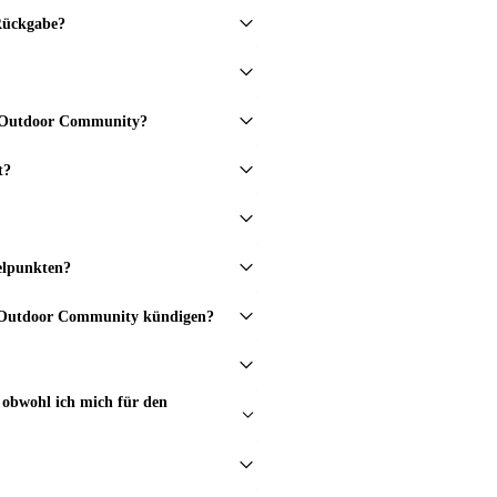
 Rückgabe?
in Outdoor Community?
t?
elpunkten?
in Outdoor Community kündigen?
obwohl ich mich für den