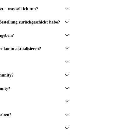
zt – was soll ich tun?
estellung zurückgeschickt habe?
ugeben?
nkonto aktualisieren?
munity?
unity?
alten?