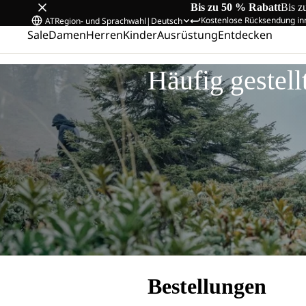
Bis zu 50 % Rabatt
Bis z
Kostenlose Rücksendung in
AT
Region- und Sprachwahl
|
Deutsch
Sale
Damen
Herren
Kinder
Ausrüstung
Entdecken
Startseite
/
Häufig gestellte Fragen
Häufig gestell
Bestellungen