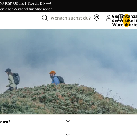
 Saisons
JETZT KAUFEN
enloser Versand für Mitglieder
Gesamtanza
Wonach suchst du?
der Artikel
Warenkorb:
sehen?