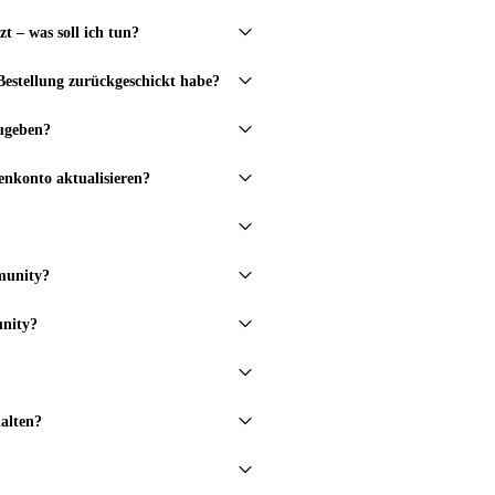
zt – was soll ich tun?
estellung zurückgeschickt habe?
ugeben?
nkonto aktualisieren?
munity?
unity?
alten?