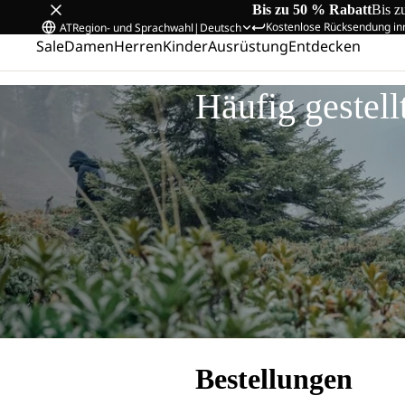
Bis zu 50 % Rabatt
Bis z
Kostenlose Rücksendung in
AT
Region- und Sprachwahl
|
Deutsch
Sale
Damen
Herren
Kinder
Ausrüstung
Entdecken
Startseite
/
Häufig gestellte Fragen
Häufig gestell
Bestellungen