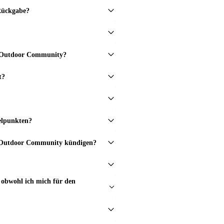
 Rückgabe?
in Outdoor Community?
t?
elpunkten?
in Outdoor Community kündigen?
obwohl ich mich für den