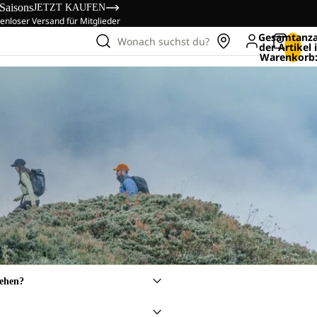
 Saisons
JETZT KAUFEN
enloser Versand für Mitglieder
Gesamtanza
Wonach suchst du?
der Artikel
Warenkorb:
sehen?