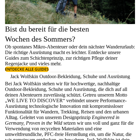
Bist du bereit für die besten
Wochen des Sommers?
Ob spontanes Mikro-Abenteuer oder dein nächster Wanderurlaub:
Die richtige Ausrüstung macht es leichter. Entdecke unsere
Guides zum
Schichtenprinzip
, zur richtigen
Pflege deiner
Regenjacke
und vieles mehr.
ENTDECKE ALLE GUIDES
Jack Wolfskin Outdoor-Bekleidung, Schuhe und Ausrüstung
Bei Jack Wolfskin stehen wir für hochwertige, nachhaltige
Outdoor-Bekleidung, Schuhe und Ausrüstung, die dich auf all
deinen Abenteuern zuverlässig schützt. Getreu unserem Motto
„WE LIVE TO DISCOVER“ verbindet unsere Performance-
Ausrüstung technologische Innovation mit kompromissloser
Funktionalität für Wandern, Trekking, Reisen und den urbanen
Alltag. Geleitet von unserem Designprinzip
Engineered in
Germany, Proven in the Wild
setzen wir uns voll und ganz für die
Verwendung von recycelten Materialien und eine
umweltfreundliche, PFC-freie Herstellung ein, um die Natur, die
wir gemeinsam entdecken, zu bewahren. Jack Wolfskin ist dein