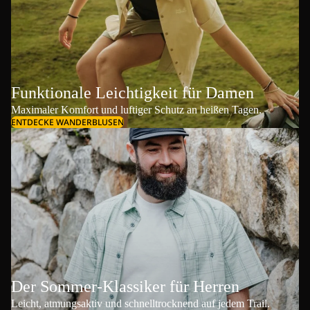
Funktionale Leichtigkeit für Damen
Maximaler Komfort und luftiger Schutz an heißen Tagen.
ENTDECKE WANDERBLUSEN
Der Sommer-Klassiker für Herren
Leicht, atmungsaktiv und schnelltrocknend auf jedem Trail.