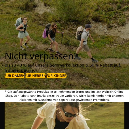
Nicht verpassen!
Bis zu 40 % auf unsere Sommerkollektion & 50 % Rabatt auf
frühere Saisons*
FÜR DAMEN
FÜR HERREN
FÜR KINDER
* Gilt auf ausgewählte Produkte in teilnehmenden Stores und im Jack Wolfskin Online-
Shop. Der Rabatt kann im Aktionszeitraum variieren. Nicht kombinierbar mit anderen
Aktionen mit Ausnahme von separat ausgewiesenen Promotions.