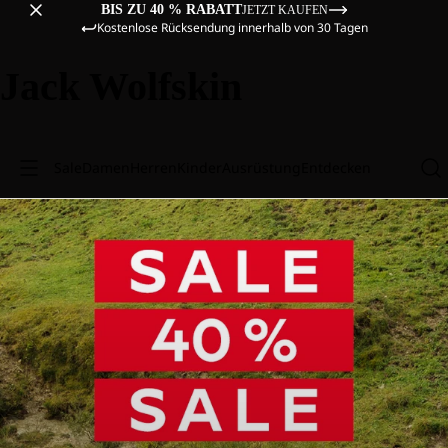
BIS ZU 40 % RABATT
JETZT KAUFEN
Kostenlose Rücksendung innerhalb von 30 Tagen
Jack Wolfskin
Sale
Damen
Herren
Kinder
Ausrüstung
Entdecken