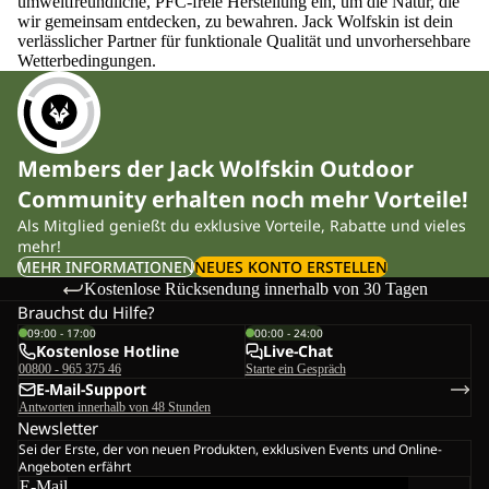
umweltfreundliche, PFC-freie Herstellung ein, um die Natur, die
wir gemeinsam entdecken, zu bewahren. Jack Wolfskin ist dein
verlässlicher Partner für funktionale Qualität und unvorhersehbare
Wetterbedingungen.
Members der Jack Wolfskin Outdoor
Community erhalten noch mehr Vorteile!
Als Mitglied genießt du exklusive Vorteile, Rabatte und vieles
mehr!
MEHR INFORMATIONEN
NEUES KONTO ERSTELLEN
Kostenlose Rücksendung innerhalb von 30 Tagen
Brauchst du Hilfe?
09:00 - 17:00
00:00 - 24:00
Kostenlose Hotline
Live-Chat
00800 - 965 375 46
Starte ein Gespräch
E-Mail-Support
Antworten innerhalb von 48 Stunden
Newsletter
Sei der Erste, der von neuen Produkten, exklusiven Events und Online-
Angeboten erfährt
E-Mail