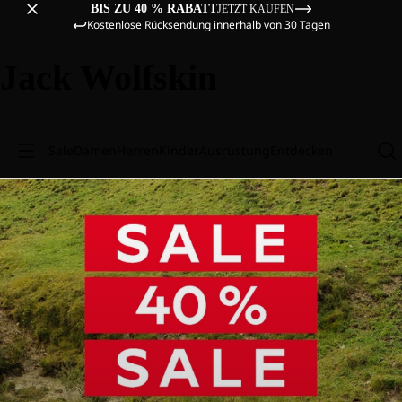
BIS ZU 40 % RABATT
JETZT KAUFEN
Kostenlose Rücksendung innerhalb von 30 Tagen
Jack Wolfskin
Sale
Damen
Herren
Kinder
Ausrüstung
Entdecken