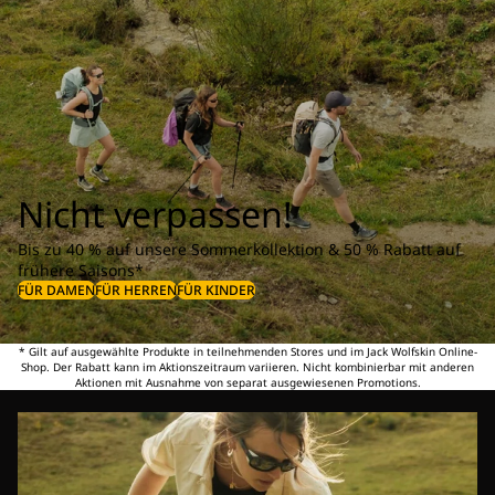
Nicht verpassen!
Bis zu 40 % auf unsere Sommerkollektion & 50 % Rabatt auf
frühere Saisons*
FÜR DAMEN
FÜR HERREN
FÜR KINDER
* Gilt auf ausgewählte Produkte in teilnehmenden Stores und im Jack Wolfskin Online-
Shop. Der Rabatt kann im Aktionszeitraum variieren. Nicht kombinierbar mit anderen
Aktionen mit Ausnahme von separat ausgewiesenen Promotions.