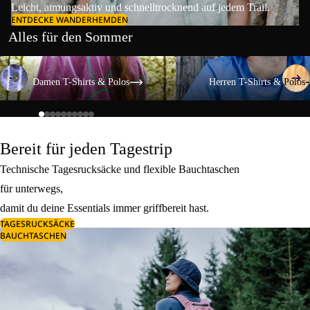
Leicht, atmungsaktiv und schnelltrocknend auf jedem Trail.
ENTDECKE WANDERHEMDEN
Alles für den Sommer
Damen T-Shirts & Polos
Herren T-Shirts & Polos
Damen T-Shirts & Polos
Herren T-Shirts & Polos
Bereit für jeden Tagestrip
Technische Tagesrucksäcke und flexible Bauchtaschen
für unterwegs,
damit du deine Essentials immer griffbereit hast.
TAGESRUCKSÄCKE
BAUCHTASCHEN