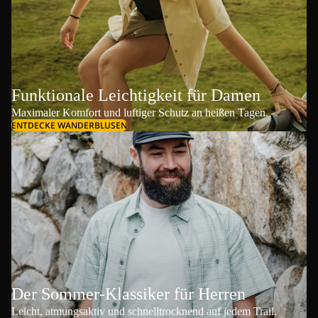
Funktionale Leichtigkeit für Damen
Maximaler Komfort und luftiger Schutz an heißen Tagen.
ENTDECKE WANDERBLUSEN
Der Sommer-Klassiker für Herren
Leicht, atmungsaktiv und schnelltrocknend auf jedem Trail.