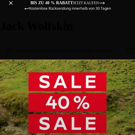
BIS ZU 40 % RABATT
JETZT KAUFEN
Kostenlose Rücksendung innerhalb von 30 Tagen
Jack Wolfskin
Sale
Damen
Herren
Kinder
Ausrüstung
Entdecken