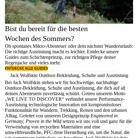
Bist du bereit für die besten
Wochen des Sommers?
Ob spontanes Mikro-Abenteuer oder dein nächster Wanderurlaub:
Die richtige Ausrüstung macht es leichter. Entdecke unsere
Guides zum
Schichtenprinzip
, zur richtigen
Pflege deiner
Regenjacke
und vieles mehr.
ENTDECKE ALLE GUIDES
Jack Wolfskin Outdoor-Bekleidung, Schuhe und Ausrüstung
Bei Jack Wolfskin stehen wir für hochwertige, nachhaltige
Outdoor-Bekleidung, Schuhe und Ausrüstung, die dich auf all
deinen Abenteuern zuverlässig schützt. Getreu unserem Motto
„WE LIVE TO DISCOVER“ verbindet unsere Performance-
Ausrüstung technologische Innovation mit kompromissloser
Funktionalität für Wandern, Trekking, Reisen und den urbanen
Alltag. Geleitet von unserem Designprinzip
Engineered in
Germany, Proven in the Wild
setzen wir uns voll und ganz für die
Verwendung von recycelten Materialien und eine
umweltfreundliche, PFC-freie Herstellung ein, um die Natur, die
wir gemeinsam entdecken, zu bewahren. Jack Wolfskin ist dein