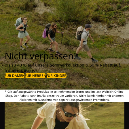
Nicht verpassen!
Bis zu 40 % auf unsere Sommerkollektion & 50 % Rabatt auf
frühere Saisons*
FÜR DAMEN
FÜR HERREN
FÜR KINDER
* Gilt auf ausgewählte Produkte in teilnehmenden Stores und im Jack Wolfskin Online-
Shop. Der Rabatt kann im Aktionszeitraum variieren. Nicht kombinierbar mit anderen
Aktionen mit Ausnahme von separat ausgewiesenen Promotions.