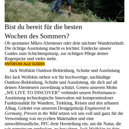
Bist du bereit für die besten
Wochen des Sommers?
Ob spontanes Mikro-Abenteuer oder dein nächster Wanderurlaub:
Die richtige Ausrüstung macht es leichter. Entdecke unsere
Guides zum
Schichtenprinzip
, zur richtigen
Pflege deiner
Regenjacke
und vieles mehr.
ENTDECKE ALLE GUIDES
Jack Wolfskin Outdoor-Bekleidung, Schuhe und Ausrüstung
Bei Jack Wolfskin stehen wir für hochwertige, nachhaltige
Outdoor-Bekleidung, Schuhe und Ausrüstung, die dich auf all
deinen Abenteuern zuverlässig schützt. Getreu unserem Motto
„WE LIVE TO DISCOVER“ verbindet unsere Performance-
Ausrüstung technologische Innovation mit kompromissloser
Funktionalität für Wandern, Trekking, Reisen und den urbanen
Alltag. Geleitet von unserem Designprinzip
Engineered in
Germany, Proven in the Wild
setzen wir uns voll und ganz für die
Verwendung von recycelten Materialien und eine
umweltfreundliche, PFC-freie Herstellung ein, um die Natur, die
wir gemeinsam entdecken, zu bewahren. Jack Wolfskin ist dein