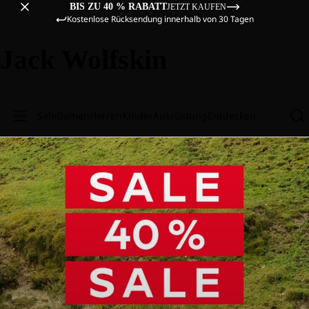
BIS ZU 40 % RABATT
JETZT KAUFEN
Kostenlose Rücksendung innerhalb von 30 Tagen
Jack Wolfskin
Sale
Damen
Herren
Kinder
Ausrüstung
Entdecken