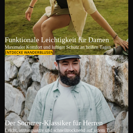
Funktionale Leichtigkeit für Damen
Maximaler Komfort und luftiger Schutz an heißen Tagen.
ENTDECKE WANDERBLUSEN
Der Sommer-Klassiker für Herren
Leicht, atmungsaktiv und schnelltrocknend auf jedem Trail.