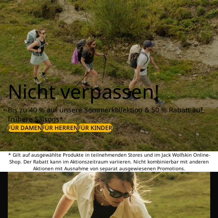
Nicht verpassen!
Bis zu 40 % auf unsere Sommerkollektion & 50 % Rabatt auf
frühere Saisons*
FÜR DAMEN
FÜR HERREN
FÜR KINDER
* Gilt auf ausgewählte Produkte in teilnehmenden Stores und im Jack Wolfskin Online-
Shop. Der Rabatt kann im Aktionszeitraum variieren. Nicht kombinierbar mit anderen
Aktionen mit Ausnahme von separat ausgewiesenen Promotions.