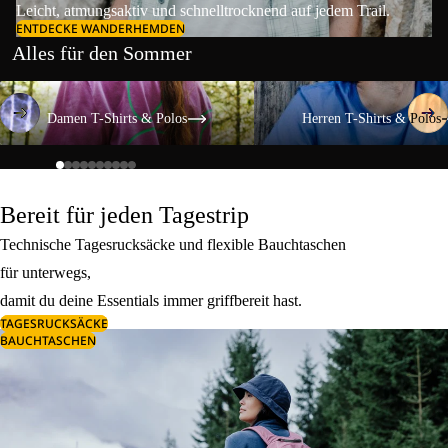
Leicht, atmungsaktiv und schnelltrocknend auf jedem Trail.
ENTDECKE WANDERHEMDEN
Alles für den Sommer
Damen T-Shirts & Polos
Herren T-Shirts & Polos
Damen T-Shirts & Polos
Herren T-Shirts & Polos
Bereit für jeden Tagestrip
Technische Tagesrucksäcke und flexible Bauchtaschen
für unterwegs,
damit du deine Essentials immer griffbereit hast.
TAGESRUCKSÄCKE
BAUCHTASCHEN