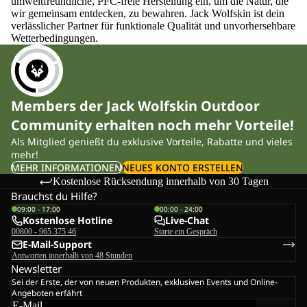
umweltfreundliche, PFC-freie Herstellung ein, um die Natur, die
wir gemeinsam entdecken, zu bewahren. Jack Wolfskin ist dein
verlässlicher Partner für funktionale Qualität und unvorhersehbare
Wetterbedingungen.
Members der Jack Wolfskin Outdoor
Community erhalten noch mehr Vorteile!
Als Mitglied genießt du exklusive Vorteile, Rabatte und vieles
mehr!
MEHR INFORMATIONEN
NEUES KONTO ERSTELLEN
Kostenlose Rücksendung innerhalb von 30 Tagen
Brauchst du Hilfe?
09:00 - 17:00
00:00 - 24:00
Kostenlose Hotline
Live-Chat
00800 - 965 375 46
Starte ein Gespräch
E-Mail-Support
Antworten innerhalb von 48 Stunden
Newsletter
Sei der Erste, der von neuen Produkten, exklusiven Events und Online-
Angeboten erfährt
E-Mail