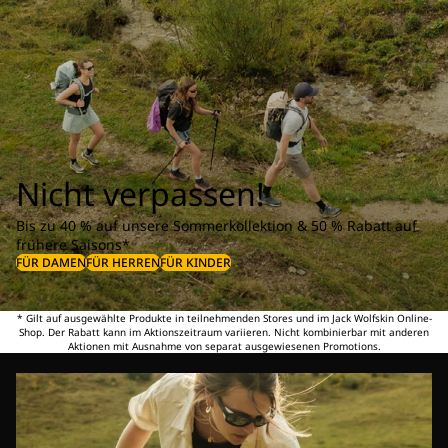
Nicht verpassen!
Bis zu 40 % auf unsere Sommerkollektion & 50 % Rabatt auf
frühere Saisons*
FÜR DAMEN
FÜR HERREN
FÜR KINDER
* Gilt auf ausgewählte Produkte in teilnehmenden Stores und im Jack Wolfskin Online-
Shop. Der Rabatt kann im Aktionszeitraum variieren. Nicht kombinierbar mit anderen
Aktionen mit Ausnahme von separat ausgewiesenen Promotions.