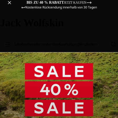
BIS ZU 40 % RABATT
JETZT KAUFEN
Kostenlose Rücksendung innerhalb von 30 Tagen
Jack Wolfskin
Sale
Damen
Herren
Kinder
Ausrüstung
Entdecken