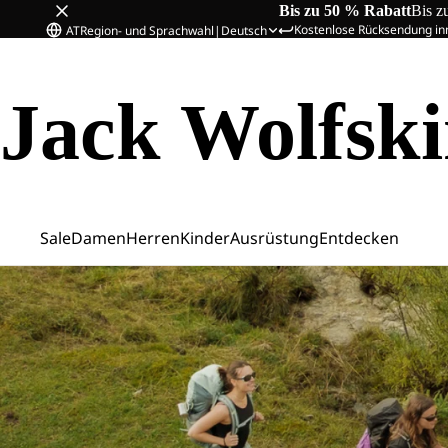
Bis zu 50 % Rabatt
Bis z
Kostenlose Rücksendung in
AT
Region- und Sprachwahl
|
Deutsch
Jack Wolfsk
Sale
Damen
Herren
Kinder
Ausrüstung
Entdecken