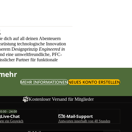
g
e dich auf all deinen Abenteuern
üstung technologische Innovation
nserem Designprinzip
Engineered in
und eine umweltfreundliche, PFC-
sslicher Partner für funktionale
 mehr
MEHR INFORMATIONEN
NEUES KONTO ERSTELLEN
Kostenloser Versand für Mitglieder
00:00 - 24:00
Live-Chat
E-Mail-Support
arte ein Gespräch
Antworten innerhalb von 48 Stunden