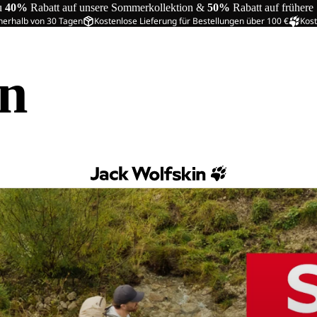
u
40%
Rabatt auf unsere Sommerkollektion &
50%
Rabatt auf frühere
nerhalb von 30 Tagen
Kostenlose Lieferung für Bestellungen über 100 €
Kost
in