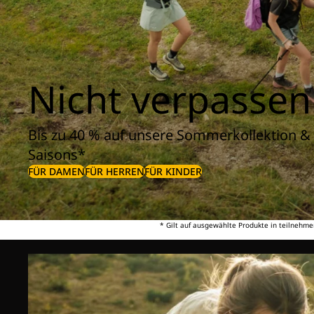
Nicht verpassen
Bis zu 40 % auf unsere Sommerkollektion & 
Saisons*
FÜR DAMEN
FÜR HERREN
FÜR KINDER
* Gilt auf ausgewählte Produkte in teilnehme