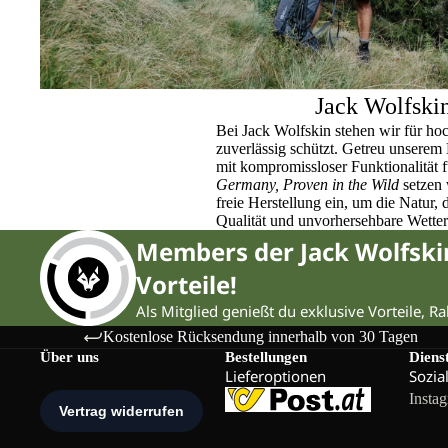
Jack Wolfski
Bei Jack Wolfskin stehen wir für ho
zuverlässig schützt. Getreu unser
mit kompromissloser Funktionalität 
Germany, Proven in the Wild
setzen 
freie Herstellung ein, um die Natur,
Qualität und unvorhersehbare Wette
Members der Jack Wolfsk
Vorteile!
Als Mitglied genießt du exklusive Vorteile, R
Kostenlose Rücksendung innerhalb von 30 Tagen
Über uns
Bestellungen
Diens
Lieferoptionen
Sozia
Insta