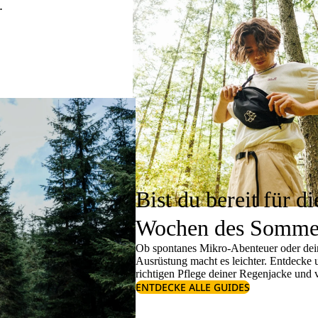
.
Bist du bereit für di
Wochen des Somme
Ob spontanes Mikro-Abenteuer oder dein
Ausrüstung macht es leichter. Entdecke
richtigen
Pflege deiner Regenjacke
und v
ENTDECKE ALLE GUIDES