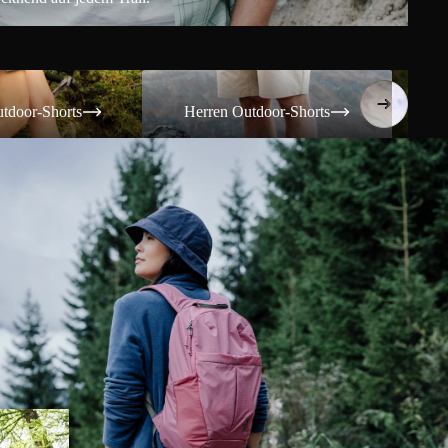
Shorts
Herren Outdoor-Shorts
Damen T
tdoor-Shorts
Herren Outdoor-Shorts
Da