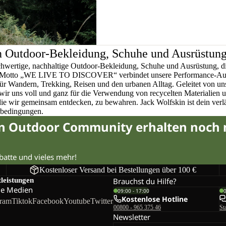
n Outdoor-Bekleidung, Schuhe und Ausrüstun
chwertige, nachhaltige Outdoor-Bekleidung, Schuhe und Ausrüstung, di
em Motto „WE LIVE TO DISCOVER“ verbindet unsere Performance-Ausr
für Wandern, Trekking, Reisen und den urbanen Alltag. Geleitet von u
wir uns voll und ganz für die Verwendung von recycelten Materialien 
 die wir gemeinsam entdecken, zu bewahren. Jack Wolfskin ist dein verlä
rbedingungen.
in Outdoor Community erhalten noch
abatte und vieles mehr!
Kostenloser Versand bei Bestellungen über 100 €
tleistungen
Brauchst du Hilfe?
le Medien
09:00 - 17:00
Kostenlose Hotline
gram
Tiktok
Facebook
Youtube
Twitter
00800 - 965 375 46
St
Newsletter