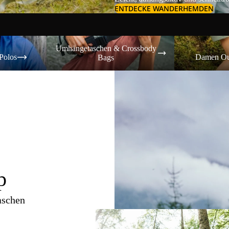
ENTDECKE WANDERHEMDEN
Umhängetaschen & Crossbody Bags
Damen Outdoor-
Umhängetaschen & Crossbody
Polos
Damen Ou
Bags
p
aschen