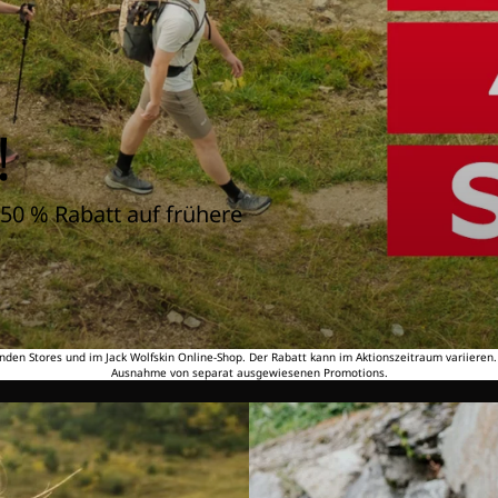
!
50 % Rabatt auf frühere
nden Stores und im Jack Wolfskin Online-Shop. Der Rabatt kann im Aktionszeitraum variieren
Ausnahme von separat ausgewiesenen Promotions.