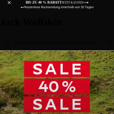
BIS ZU 40 % RABATT
JETZT KAUFEN
Kostenlose Rücksendung innerhalb von 30 Tagen
Jack Wolfskin
Sale
Damen
Herren
Kinder
Ausrüstung
Entdecken