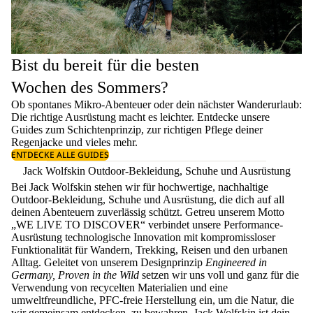
Bist du bereit für die besten
Wochen des Sommers?
Ob spontanes Mikro-Abenteuer oder dein nächster Wanderurlaub:
Die richtige Ausrüstung macht es leichter. Entdecke unsere
Guides zum
Schichtenprinzip
, zur richtigen
Pflege deiner
Regenjacke
und vieles mehr.
ENTDECKE ALLE GUIDES
Jack Wolfskin Outdoor-Bekleidung, Schuhe und Ausrüstung
Bei Jack Wolfskin stehen wir für hochwertige, nachhaltige
Outdoor-Bekleidung, Schuhe und Ausrüstung, die dich auf all
deinen Abenteuern zuverlässig schützt. Getreu unserem Motto
„WE LIVE TO DISCOVER“ verbindet unsere Performance-
Ausrüstung technologische Innovation mit kompromissloser
Funktionalität für Wandern, Trekking, Reisen und den urbanen
Alltag. Geleitet von unserem Designprinzip
Engineered in
Germany, Proven in the Wild
setzen wir uns voll und ganz für die
Verwendung von recycelten Materialien und eine
umweltfreundliche, PFC-freie Herstellung ein, um die Natur, die
wir gemeinsam entdecken, zu bewahren. Jack Wolfskin ist dein