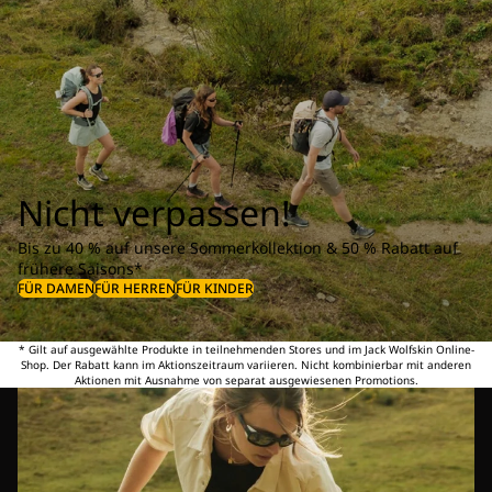
Nicht verpassen!
Bis zu 40 % auf unsere Sommerkollektion & 50 % Rabatt auf
frühere Saisons*
FÜR DAMEN
FÜR HERREN
FÜR KINDER
* Gilt auf ausgewählte Produkte in teilnehmenden Stores und im Jack Wolfskin Online-
Shop. Der Rabatt kann im Aktionszeitraum variieren. Nicht kombinierbar mit anderen
Aktionen mit Ausnahme von separat ausgewiesenen Promotions.