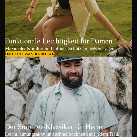
Funktionale Leichtigkeit für Damen
Maximaler Komfort und luftiger Schutz an heißen Tagen.
ENTDECKE WANDERBLUSEN
Der Sommer-Klassiker für Herren
Leicht, atmungsaktiv und schnelltrocknend auf jedem Trail.