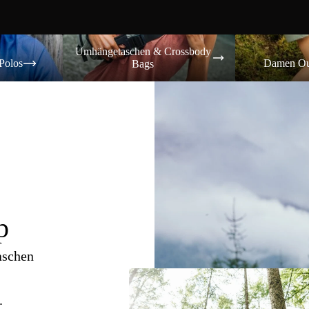
Umhängetaschen & Crossbody Bags
Damen Outdoor-
Umhängetaschen & Crossbody
Polos
Damen Ou
Bags
p
aschen
.