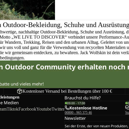
n Outdoor-Bekleidung, Schuhe und Ausrüstun
chwertige, nachhaltige Outdoor-Bekleidung, Schuhe und Ausrüstung, di
em Motto „WE LIVE TO DISCOVER“ verbindet unsere Performance-Ausr
für Wandern, Trekking, Reisen und den urbanen Alltag. Geleitet von u
wir uns voll und ganz für die Verwendung von recycelten Materialien 
 die wir gemeinsam entdecken, zu bewahren. Jack Wolfskin ist dein verlä
rbedingungen.
in Outdoor Community erhalten noch
abatte und vieles mehr!
Kostenloser Versand bei Bestellungen über 100 €
tleistungen
Brauchst du Hilfe?
le Medien
09:00 - 17:00
Kostenlose Hotline
gram
Tiktok
Facebook
Youtube
Twitter
00800 - 965 375 46
St
Newsletter
Sei der Erste, der von neuen Produkten,