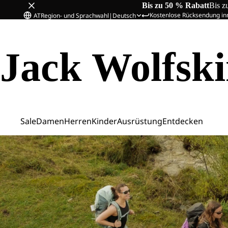
Bis zu 50 % Rabatt
Bis z
Kostenlose Rücksendung in
AT
Region- und Sprachwahl
|
Deutsch
Jack Wolfsk
Sale
Damen
Herren
Kinder
Ausrüstung
Entdecken