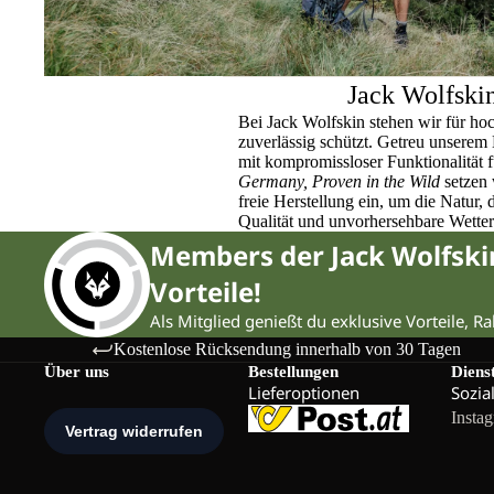
Jack Wolfski
Bei Jack Wolfskin stehen wir für ho
zuverlässig schützt. Getreu unser
mit kompromissloser Funktionalität 
Germany, Proven in the Wild
setzen 
freie Herstellung ein, um die Natur,
Qualität und unvorhersehbare Wette
Members der Jack Wolfsk
Vorteile!
Als Mitglied genießt du exklusive Vorteile, R
Kostenlose Rücksendung innerhalb von 30 Tagen
Über uns
Bestellungen
Diens
Lieferoptionen
Sozia
Insta