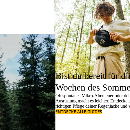
Bist du bereit für di
Wochen des Somme
Ob spontanes Mikro-Abenteuer oder dein
Ausrüstung macht es leichter. Entdecke
richtigen
Pflege deiner Regenjacke
und v
ENTDECKE ALLE GUIDES