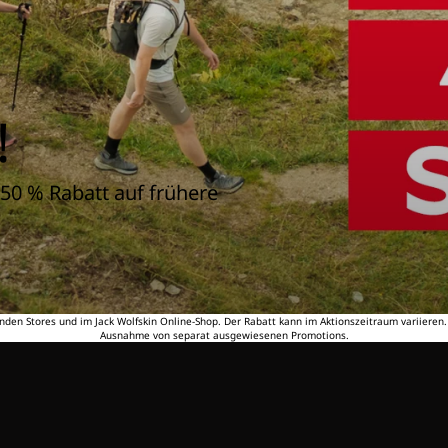
!
50 % Rabatt auf frühere
nden Stores und im Jack Wolfskin Online-Shop. Der Rabatt kann im Aktionszeitraum variieren
Ausnahme von separat ausgewiesenen Promotions.