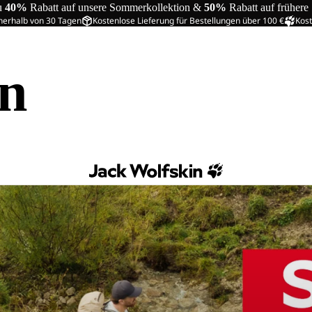
u
40%
Rabatt auf unsere Sommerkollektion &
50%
Rabatt auf frühere
nerhalb von 30 Tagen
Kostenlose Lieferung für Bestellungen über 100 €
Kost
in