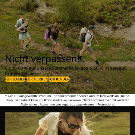
Nicht verpassen!
Bis zu 40 % auf unsere Sommerkollektion & 50 % Rabatt auf
frühere Saisons*
FÜR DAMEN
FÜR HERREN
FÜR KINDER
* Gilt auf ausgewählte Produkte in teilnehmenden Stores und im Jack Wolfskin Online-
Shop. Der Rabatt kann im Aktionszeitraum variieren. Nicht kombinierbar mit anderen
Aktionen mit Ausnahme von separat ausgewiesenen Promotions.