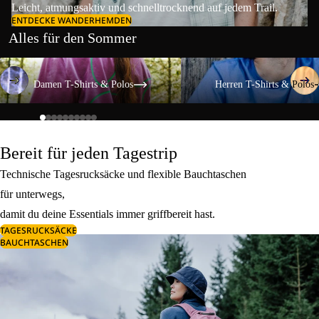
Leicht, atmungsaktiv und schnelltrocknend auf jedem Trail.
ENTDECKE WANDERHEMDEN
Alles für den Sommer
Damen T-Shirts & Polos
Herren T-Shirts & Polos
Damen T-Shirts & Polos
Herren T-Shirts & Polos
Bereit für jeden Tagestrip
Technische Tagesrucksäcke und flexible Bauchtaschen
für unterwegs,
damit du deine Essentials immer griffbereit hast.
TAGESRUCKSÄCKE
BAUCHTASCHEN