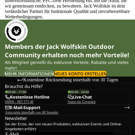
umweltfreundliche, PFC-freie Herstellung ein, um die Natur, die
wir gemeinsam entdecken, zu bewahren. Jack Wolfskin ist dein
verlässlicher Partner für funktionale Qualität und unvorhersehbare
Wetterbedingungen.
Members der Jack Wolfskin Outdoor
Community erhalten noch mehr Vorteile!
Als Mitglied genießt du exklusive Vorteile, Rabatte und vieles
mehr!
MEHR INFORMATIONEN
NEUES KONTO ERSTELLEN
Kostenlose Rücksendung innerhalb von 30 Tagen
Brauchst du Hilfe?
09:00 - 17:00
00:00 - 24:00
Kostenlose Hotline
Live-Chat
00800 - 965 375 46
Starte ein Gespräch
E-Mail-Support
Antworten innerhalb von 48 Stunden
Newsletter
Sei der Erste, der von neuen Produkten, exklusiven Events und Online-
Angeboten erfährt
E-Mail